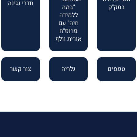
חדרי נגינה
במק"ק
"במה
ללמידה
חיה" עם
פרופ"ח
אורית וולף
טפסים
גלריה
צור קשר