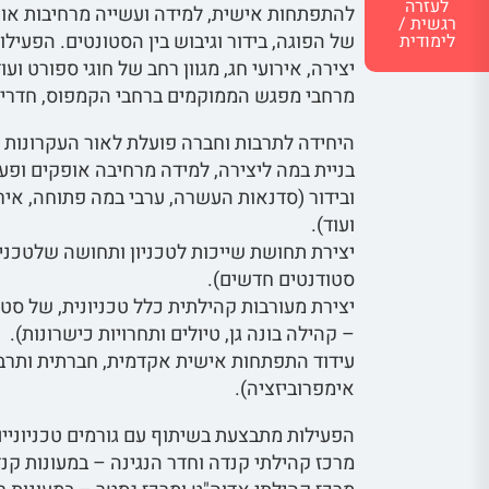
לעזרה
להתפתחות אישית, למידה ועשייה מרחיבות אופ
רגשית /
של הפוגה, בידור וגיבוש בין הסטונטים. הפעיל
לימודית
יצירה, אירועי חג, מגוון רחב של חוגי ספורט ו
מרחבי מפגש הממוקמים ברחבי הקמפוס, חדרי נג
היחידה לתרבות וחברה פועלת לאור העקרונות 
בניית במה ליצירה, למידה מרחיבה אופקים ופע
ובידור (סדנאות העשרה, ערבי במה פתוחה, אירו
ועוד).
יצירת תחושת שייכות לטכניון ותחושה שלטכני
סטודנטים חדשים).
יצירת מעורבות קהילתית כלל טכניונית, של סטוד
– קהילה בונה גן, טיולים ותחרויות כישרונות).
אימפרוביזציה).
הפעילות מתבצעת בשיתוף עם גורמים טכניוניים
מרכז קהילתי קנדה וחדר הנגינה – במעונות קנ