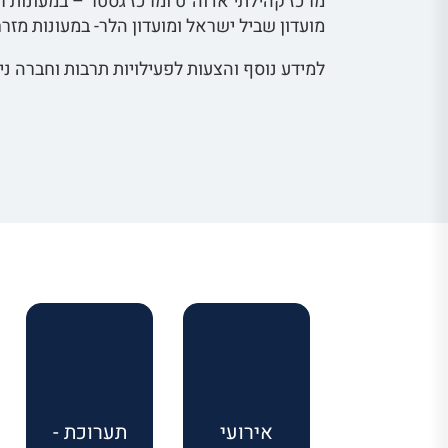
מרכז קהילתי אדוה"ט ומרכז גסטר – במעונות ר
מועדון שביל ישראל ומועדון הלר- במעונות מז
למידע נוסף והצעות לפעילויות תרבות וחברה נית
אירועי
תערוכת -