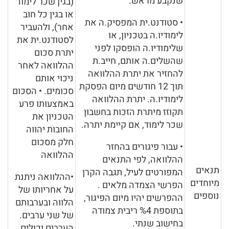
שנקבע מראש.
(בגין שכר לימוד
או בגין כל חוב
• סטודנט.ית המפסיק.ה את
אחר), ולהעביר
לימודיו.ה בטכניון, או
לסטודנט.ית את
שלימודיו.ה הופסקו לפני
יתרת סכום
שהשלים.ה אותם, חייב.ת
ההלוואה לאחר
להחזיר את יתרת ההלוואה
ניכוי אותם
תוך 12 חודשים מיום הפסקת
סכומים. • הסכום
לימודיו.ה. יתרת ההלוואה
באמצעותו פרע
תקוזז מיתרת הזכות בחשבון
הטכניון את
שכר לימוד, אם קיימת יתרה.
החובות יהווה
חלק מסכום
• עבור פיגורים בהחזר
ההלוואה
ההלוואה, לפי התנאים
תנאים
המפורטים לעיל, תגבה הקרן
•ההלוואה ניתנת
מיוחדים
הפרשי הצמדה מלאים .
על אחריותו של
נוספים
ההפרשים יהיו מיום הפיגור,
הלווה ובערבותם
בתוספת %4 ריבית צמודה
של שני ערבים.
בחישוב שנתי.
הערבים יכולים