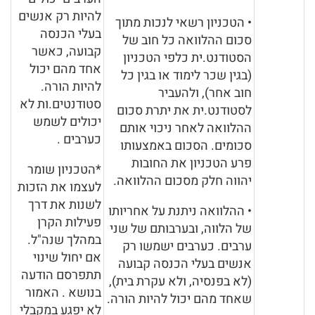
להיות רק אנשים
• הטכניון רשאי לנכות מתוך
בעלי הכנסה
סכום ההלוואה כל חוב של
קבועה, כאשר
הסטודנט.ית כלפי הטכניון
אחד מהם יכול
(בגין שכר לימוד או בגין כל
להיות הורה.
חוב אחר), ולהעביר
סטודנטים.ות לא
לסטודנט.ית את יתרת סכום
יכולים לשמש
ההלוואה לאחר ניכוי אותם
כערבים .
סכומים. הסכום באמצעותו
פרע הטכניון את החובות
*הטכניון שומר
יהווה חלק מסכום ההלוואה.
לעצמו את הזכות
לשנות את דרך
• ההלוואה ניתנת על אחריותו
פעילות הקרן
של הלווה, ובערבותם של שני
במהלך שנה"ל.
ערבים. כערבים ישמשו רק
אם יחול שינוי
אנשים בעלי הכנסה קבועה
תתפרסם הודעה
(לא בפנסיה, ולא עקרת בית),
בנושא . האמור
שאחד מהם יכול להיות הורה.
לא יפגע במקבלי