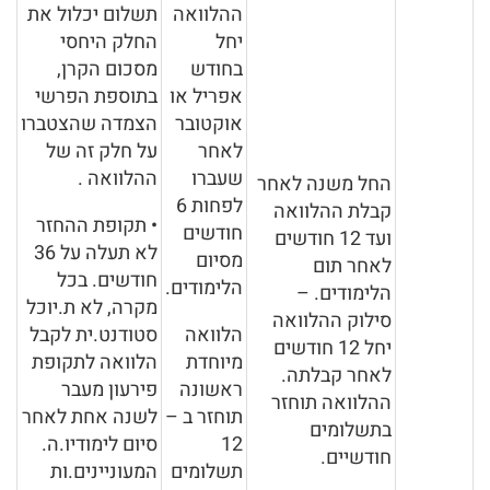
ההלוואה
תשלום יכלול את
יחל
החלק היחסי
בחודש
מסכום הקרן,
אפריל או
בתוספת הפרשי
אוקטובר
הצמדה שהצטברו
לאחר
על חלק זה של
שעברו
ההלוואה .
החל משנה לאחר
לפחות 6
קבלת ההלוואה
• תקופת ההחזר
חודשים
ועד 12 חודשים
לא תעלה על 36
מסיום
לאחר תום
חודשים. בכל
הלימודים.
הלימודים. –
מקרה, לא ת.יוכל
סילוק ההלוואה
הלוואה
סטודנט.ית לקבל
יחל 12 חודשים
מיוחדת
הלוואה לתקופת
לאחר קבלתה.
ראשונה
פירעון מעבר
ההלוואה תוחזר
תוחזר ב –
לשנה אחת לאחר
בתשלומים
12
סיום לימודיו.ה.
חודשיים.
תשלומים
המעוניינים.ות