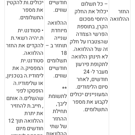
חודשיים
יכולים.ות להקטין
– כל תשלום
שווים.
את מספר
החזר
יכלול את החלק
התשלומים.
ההלוואה
היחסי מסכום
ההלוואה
הקרן, בתוספת
מיוחדת
• סטודנט.ית
הפרשי הצמדה
שנייה
ת.יהיה רשאי.ת
שהצטברו על חלק
תוחזר ב –
להקדים את החזר
זה של ההלוואה.
18
ההלוואה.
לא תינתן הלוואה
תשלומים
סטודנט.ית
לתקופת פירעון
חודשיים
המפסיק.ה את
מעבר ל- 24
שווים.
לימודיו.ה בטכניון,
חודשים, לאחר
או שלימודיו.ה
סיום הלימודים.
**
הופסקו לפני
המעוניינים יכולים
לתשומת
שהשלים.ה אותם
לקבוע את מספר
ליבך,
, חייב.ת להחזיר
התשלומים.
תחילת
את יתרת
ההחזר
ההלוואה תוך 12
של שתי
חודשים מיום
ההלוואות