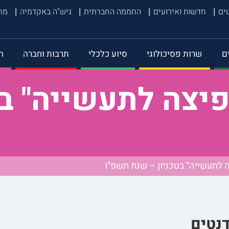
טים
חדשות ואירועים
החממה החברתית
גיש"ה באקדמיה
מרכ
ם
שרות פסיכולוגי
סיוע כלכלי
תרבות וחברה
ה
יצה לתעשייה" בט
 לתעשייה” בטכניון – שנת תשפ”ו
נטים